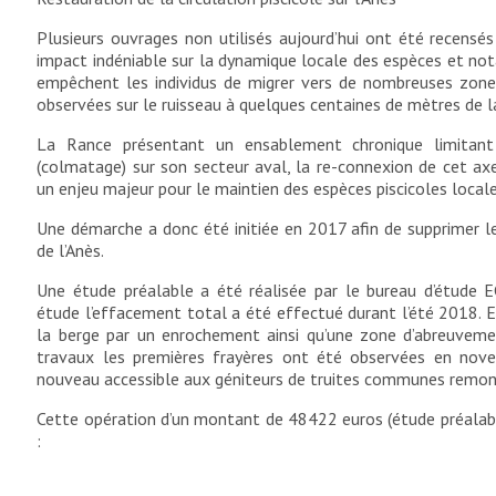
Plusieurs ouvrages non utilisés aujourd’hui ont été recensés 
impact indéniable sur la dynamique locale des espèces et no
empêchent les individus de migrer vers de nombreuses zone
observées sur le ruisseau à quelques centaines de mètres de l
La Rance présentant un ensablement chronique limitant 
(colmatage) sur son secteur aval, la re-connexion de cet ax
un enjeu majeur pour le maintien des espèces piscicoles local
Une démarche a donc été initiée en 2017 afin de supprimer l
de l’Anès.
Une étude préalable a été réalisée par le bureau d’étude 
étude l’effacement total a été effectué durant l’été 2018. En
la berge par un enrochement ainsi qu’une zone d’abreuveme
travaux les premières frayères ont été observées en nov
nouveau accessible aux géniteurs de truites communes remon
Cette opération d’un montant de 48422 euros (étude préalabl
: