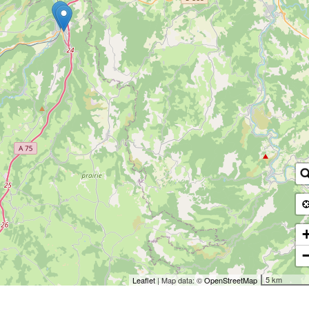
5 km
Leaflet
| Map data: ©
OpenStreetMap