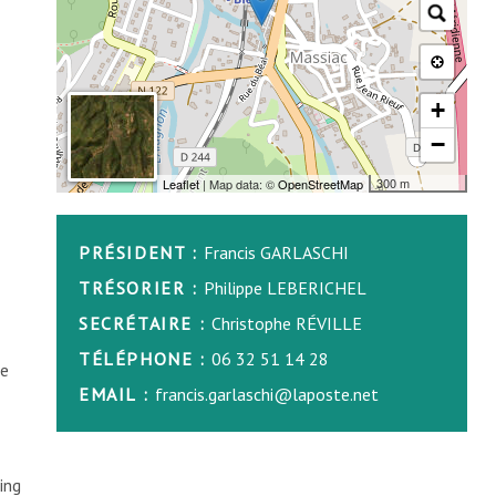
+
−
300 m
Leaflet
| Map data: ©
OpenStreetMap
PRÉSIDENT
Francis GARLASCHI
TRÉSORIER
Philippe LEBERICHEL
SECRÉTAIRE
Christophe RÉVILLE
TÉLÉPHONE
06 32 51 14 28
re
EMAIL
francis.garlaschi@laposte.net
ing