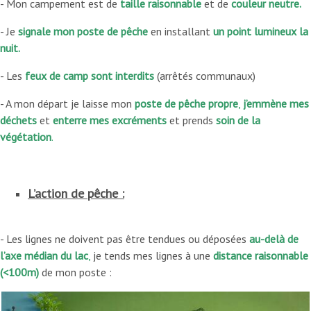
- Mon campement est de
taille raisonnable
et de
couleur neutre.
- Je
signale mon poste de pêche
en installant
un point lumineux la
nuit.
- Les
feux
de camp
sont interdits
(arrêtés communaux)
- A mon départ je laisse mon
poste de pêche propre
,
j’emmène mes
déchets
et
enterre mes excréments
et prends
soin de la
végétation
.
L’action de pêche :
- Les lignes ne doivent pas être tendues ou déposées
au-delà de
l’axe médian du lac
,
je tends mes lignes à une
distance raisonnable
(<100m)
de mon poste :