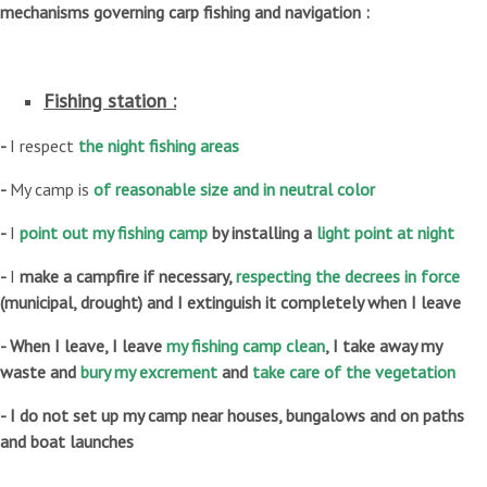
mechanisms governing carp fishing and navigation :
Fishing station :
-
I respect
the night fishing areas
-
My camp is
of reasonable size and in neutral color
-
I
point out my fishing camp
by installing a
light point at night
-
I
make a campfire if necessary,
respecting the decrees in force
(municipal, drought) and I extinguish it completely when I leave
- When I leave, I leave
my fishing camp clean
, I take away my
waste and
bury my excrement
and
take care of the vegetation
- I do not set up my camp near houses, bungalows and on paths
and boat launches