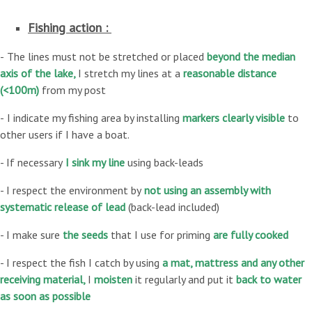
Fishing action :
-
The lines must not be stretched or placed
beyond the median
axis of the lake,
I stretch my lines at a
reasonable distance
(<100m)
from my post
-
I indicate my fishing area by installing
markers clearly visible
to
other users if I have a boat.
- If necessary
I sink my line
using back-leads
- I respect the environment by
not using an assembly with
systematic release of lead
(back-lead included)
- I make sure
the seeds
that I use for priming
are fully cooked
- I respect the fish I catch by using
a mat, mattress and any other
receiving material,
I
moisten
it regularly and put it
back to water
as soon as possible